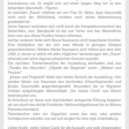
Surrealismus ein. Er begibt sich auf einen langen Weg hin zu den
bekannten Giacometti – Figuren.
Im nächsten „Raum“ erfahren wir von Frau Dr. Skiba, dass Giacometti
nicht nach der Wirklichkeit, sondern nach seiner Wahrnehmung
gearbeitet hat.
Seine Figuren verändern sich nicht durch die Perspektivenwechsel des
Betrachters, sein Standpunkt ist der von Vorne und das Wesentliche
kann man aus dieser Position heraus erkennen.
Auf der anderen Seite steht Bruce Naumanns nicht begehbarer Korridor.
Eine Installation, bei der sich zwei Wände in geringen Abstand
gegenüberstehen. Weitere Werke Naumanns sind Videos aus dem Jahr
1968, in denen er selbst mit allen möglichen Verrenkungen den „Raum“
erkundet und seine eigenen physischen Grenzen auslotet.
Die nächsten Themenbereiche der Ausstellung beinhalten sind das
„Theater des Absurden“, „Objekte der Begierde“ sowie –„Malerei und
Prozess“.
„Körper und Fragment“ bildet den letzten Bereich der Ausstellung. Hier
werden Werke von Naumann den berühmten Körperfragmenten und
Büsten Giacomettis gegenübergestellt. Besonders die an filigranen
Drähten aufgehängten Männerköpfe „Ten Heads Circle“ aus Wachs
beeindrucken uns.
Im Anschluss an diese zum Nachdenken anregende Führung begaben
wir uns durch das dichte Frankfurter Weihnachtsgetümmel hin zu Malous
Flammkuchenstand.
Flammkuchen oder ein Süppchen sowie das eine oder andere
Schnäpschen wärmten uns auf und sorgten für eine rege Unterhaltung.
Lieber André, vielen lieben Dank für die Auswahl und gute Organisation