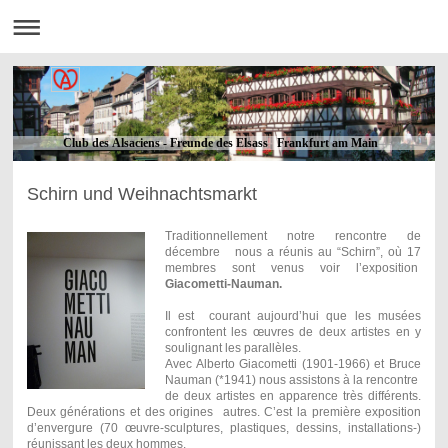
Club des Alsaciens - Freunde des Elsass Frankfurt am Main
Schirn und Weihnachtsmarkt
Traditionnellement notre rencontre de
décembre nous a réunis au “Schirn”, où 17
membres sont venus voir l’exposition
Giacometti-Nauman.
Il est courant aujourd’hui que les musées
confrontent les œuvres de deux artistes en y
soulignant les parallèles.
Avec Alberto Giacometti (1901-1966) et Bruce
Nauman (*1941) nous assistons à la rencontre
de deux artistes en apparence très différents.
Deux générations et des origines autres. C’est la première exposition
d’envergure (70 œuvre-sculptures, plastiques, dessins, installations-)
réunissant les deux hommes.