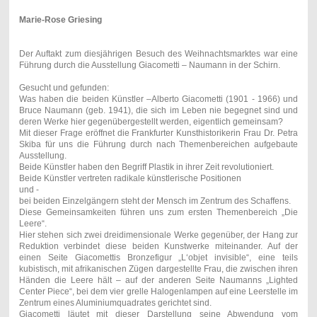
Marie-Rose Griesing
Der Auftakt zum diesjährigen Besuch des Weihnachtsmarktes war eine
Führung durch die Ausstellung Giacometti – Naumann in der Schirn.
Gesucht und gefunden:
Was haben die beiden Künstler –Alberto Giacometti (1901 - 1966) und
Bruce Naumann (geb. 1941), die sich im Leben nie begegnet sind und
deren Werke hier gegenübergestellt werden, eigentlich gemeinsam?
Mit dieser Frage eröffnet die Frankfurter Kunsthistorikerin Frau Dr. Petra
Skiba für uns die Führung durch nach Themenbereichen aufgebaute
Ausstellung.
Beide Künstler haben den Begriff Plastik in ihrer Zeit revolutioniert.
Beide Künstler vertreten radikale künstlerische Positionen
und -
bei beiden Einzelgängern steht der Mensch im Zentrum des Schaffens.
Diese Gemeinsamkeiten führen uns zum ersten Themenbereich „Die
Leere“.
Hier stehen sich zwei dreidimensionale Werke gegenüber, der Hang zur
Reduktion verbindet diese beiden Kunstwerke miteinander. Auf der
einen Seite Giacomettis Bronzefigur „L‘objet invisible“, eine teils
kubistisch, mit afrikanischen Zügen dargestellte Frau, die zwischen ihren
Händen die Leere hält – auf der anderen Seite Naumanns „Lighted
Center Piece“, bei dem vier grelle Halogenlampen auf eine Leerstelle im
Zentrum eines Aluminiumquadrates gerichtet sind.
Giacometti läutet mit dieser Darstellung seine Abwendung vom