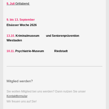
9. Juli
Grillabend
9. bis 13. September
Elsässer Woche 2026
13.10.
Kriminalmuseum und Seniorenprävention
Wiesbaden
10.11.
Psychiatrie-Museum Riedstadt
Mitglied werden?
Sie wollen Mitglied bei uns werden? Dann nutzen Sie unser
Kontaktformular
.
Wir freuen uns auf Sie!