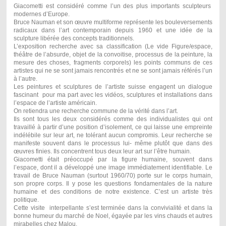
Giacometti est considéré comme l’un des plus importants sculpteurs
modernes d’Europe.
Bruce Nauman et son œuvre multiforme représente les bouleversements
radicaux dans l’art contemporain depuis 1960 et une idée de la
sculpture libérée des concepts traditionnels.
L’exposition recherche avec sa classification (Le vide Figure/espace,
théâtre de l’absurde, objet de la convoitise, processus de la peinture, la
mesure des choses, fragments corporels) les points communs de ces
artistes qui ne se sont jamais rencontrés et ne se sont jamais référés l’un
à l’autre.
Les peintures et sculptures de l’artiste suisse engagent un dialogue
fascinant pour ma part avec les vidéos, sculptures et installations dans
l’espace de l’artiste américain.
On retiendra une recherche commune de la vérité dans l’art.
Ils sont tous les deux considérés comme des individualistes qui ont
travaillé à partir d’une position d’isolement, ce qui laisse une empreinte
indélébile sur leur art, ne tolérant aucun compromis. Leur recherche se
manifeste souvent dans le processus lui- même plutôt que dans des
œuvres finies. Ils concentrent tous deux leur art sur l’être humain.
Giacometti était préoccupé par la figure humaine, souvent dans
l’espace, dont il a développé une image immédiatement identifiable. Le
travail de Bruce Nauman (surtout 1960/70) porte sur le corps humain,
son propre corps. Il y pose les questions fondamentales de la nature
humaine et des conditions de notre existence. C’est un artiste très
politique.
Cette visite interpellante s’est terminée dans la convivialité et dans la
bonne humeur du marché de Noel, égayée par les vins chauds et autres
mirabelles chez Malou.