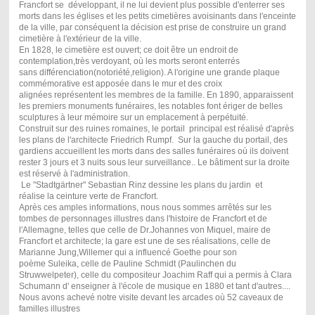
Francfort se développant, il ne lui devient plus possible d'enterrer ses
morts dans les églises et les petits cimetières avoisinants dans l'enceinte
de la ville, par conséquent la décision est prise de construire un grand
cimetière à l'extérieur de la ville.
En 1828, le cimetière est ouvert; ce doit être un endroit de
contemplation,très verdoyant, où les morts seront enterrés
sans différenciation(notoriété,religion). A l'origine une grande plaque
commémorative est apposée dans le mur et des croix
alignées représentent les membres de la famille. En 1890, apparaissent
les premiers monuments funéraires, les notables font ériger de belles
sculptures à leur mémoire sur un emplacement à perpétuité.
Construit sur des ruines romaines, le portail principal est réalisé d'après
les plans de l'architecte Friedrich Rumpf. Sur la gauche du portail, des
gardiens accueillent les morts dans des salles funéraires où ils doivent
rester 3 jours et 3 nuits sous leur surveillance.. Le bâtiment sur la droite
est réservé à l'administration.
Le "Stadtgärtner" Sebastian Rinz dessine les plans du jardin et
réalise la ceinture verte de Francfort.
Après ces amples informations, nous nous sommes arrêtés sur les
tombes de personnages illustres dans l'histoire de Francfort et de
l'Allemagne, telles que celle de Dr.Johannes von Miquel, maire de
Francfort et architecte; la gare est une de ses réalisations, celle de
Marianne Jung,Willemer qui a influencé Goethe pour son
poème Suleika, celle de Pauline Schmidt (Paulinchen du
Struwwelpeter), celle du compositeur Joachim Raff qui a permis à Clara
Schumann d' enseigner à l'école de musique en 1880 et tant d'autres....
Nous avons achevé notre visite devant les arcades où 52 caveaux de
familles illustres