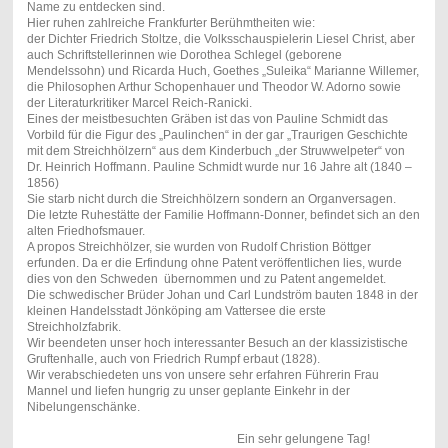
Name zu entdecken sind.
Hier ruhen zahlreiche Frankfurter Berühmtheiten wie:
der Dichter Friedrich Stoltze, die Volksschauspielerin Liesel Christ, aber
auch Schriftstellerinnen wie Dorothea Schlegel (geborene
Mendelssohn) und Ricarda Huch, Goethes „Suleika“ Marianne Willemer,
die Philosophen Arthur Schopenhauer und Theodor W. Adorno sowie
der Literaturkritiker Marcel Reich-Ranicki.
Eines der meistbesuchten Gräben ist das von Pauline Schmidt das
Vorbild für die Figur des „Paulinchen“ in der gar „Traurigen Geschichte
mit dem Streichhölzern“ aus dem Kinderbuch „der Struwwelpeter“ von
Dr. Heinrich Hoffmann. Pauline Schmidt wurde nur 16 Jahre alt (1840 –
1856)
Sie starb nicht durch die Streichhölzern sondern an Organversagen.
Die letzte Ruhestätte der Familie Hoffmann-Donner, befindet sich an den
alten Friedhofsmauer.
A propos Streichhölzer, sie wurden von Rudolf Christion Böttger
erfunden. Da er die Erfindung ohne Patent veröffentlichen lies, wurde
dies von den Schweden übernommen und zu Patent angemeldet.
Die schwedischer Brüder Johan und Carl Lundström bauten 1848 in der
kleinen Handelsstadt Jönköping am Vattersee die erste
Streichholzfabrik.
Wir beendeten unser hoch interessanter Besuch an der klassizistische
Gruftenhalle, auch von Friedrich Rumpf erbaut (1828).
Wir verabschiedeten uns von unsere sehr erfahren Führerin Frau
Mannel und liefen hungrig zu unser geplante Einkehr in der
Nibelungenschänke.
Ein sehr gelungene Tag!