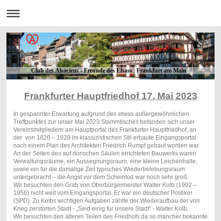
Club des Alsaciens - Freunde des Elsass Frankfurt am Main
Frankfurter Hauptfriedhof 17. Mai 2023
In gespannter Erwartung aufgrund des etwas außergewöhnlichen
Treffpunktes zur unser Mai 2023 Stammtisches befanden sich unser
Vereinsmitgliedern am Hauptportal des Frankfurter Hauptfriedhof, an
der von 1826 – 1828 im klassizistischen Stil erbaute Eingangsportal
nach einem Plan des Architekten Friedrich Rumpf gebaut worden war.
An der Seiten des auf dorischen Säulen errichteten Bauwerks waren
Verwaltungsräume, ein Aussegnungsraum, eine kleine Leichenhalle,
sowie ein für die damalige Zeit typisches Wiederbelebungsraum
untergebracht – die Angst vor dem Scheintod war noch sehr groß.
Wir besuchten den Grab von Oberbürgermeister Walter Kolb (1902 –
1956) nicht weit vom Eingangsportal. Er war ein deutscher Politiker
(SPD). Zu Kolbs wichtigen Aufgaben zählte der Wiederaufbau der von
Krieg zerstörten Stadt - „Seid einig für unsere Stadt“ - Walter Kolb.
Wir besuchten den älteren Teilen des Friedhofs da so mancher bekannte