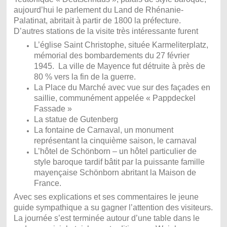
aujourd’hui le parlement du Land de Rhénanie-
Palatinat, abritait à partir de 1800 la préfecture.
D’autres stations de la visite très intéressante furent
L’église Saint Christophe, située Karmeliterplatz,
mémorial des bombardements du 27 février
1945. La ville de Mayence fut détruite à près de
80 % vers la fin de la guerre.
La Place du Marché avec vue sur des façades en
saillie, communément appelée « Pappdeckel
Fassade »
La statue de Gutenberg
La fontaine de Carnaval, un monument
représentant la cinquième saison, le carnaval
L’hôtel de Schönborn – un hôtel particulier de
style baroque tardif bâtit par la puissante famille
mayençaise Schönborn abritant la Maison de
France.
Avec ses explications et ses commentaires le jeune
guide sympathique a su gagner l’attention des visiteurs.
La journée s’est terminée autour d’une table dans le