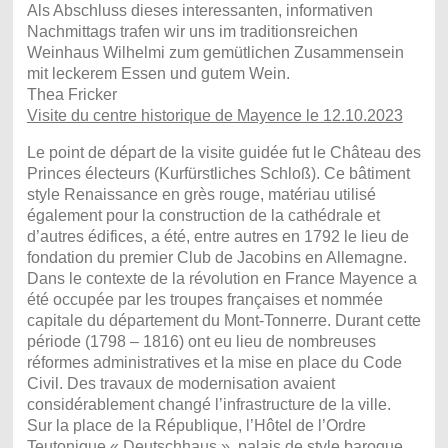
Als Abschluss dieses interessanten, informativen
Nachmittags trafen wir uns im traditionsreichen
Weinhaus Wilhelmi zum gemütlichen Zusammensein
mit leckerem Essen und gutem Wein.
Thea Fricker
Visite du centre historique de Mayence le 12.10.2023
Le point de départ de la visite guidée fut le Château des
Princes électeurs (Kurfürstliches Schloß). Ce bâtiment
style Renaissance en grès rouge, matériau utilisé
également pour la construction de la cathédrale et
d’autres édifices, a été, entre autres en 1792 le lieu de
fondation du premier Club de Jacobins en Allemagne.
Dans le contexte de la révolution en France Mayence a
été occupée par les troupes françaises et nommée
capitale du département du Mont-Tonnerre. Durant cette
période (1798 – 1816) ont eu lieu de nombreuses
réformes administratives et la mise en place du Code
Civil. Des travaux de modernisation avaient
considérablement changé l’infrastructure de la ville.
Sur la place de la République, l’Hôtel de l’Ordre
Teutonique « Deutschhaus », palais de style baroque,