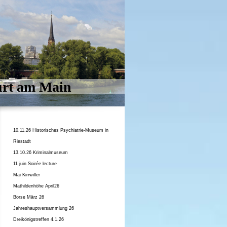
urt am Main
10.11.26 Historisches Psychiatrie-Museum in
Riestadt
13.10.26 Kriminalmuseum
11 juin Soirée lecture
Mai Kirrwiller
Mathildenhöhe April26
Börse März 26
Jahreshauptversammlung 26
Dreikönigstreffen 4.1.26