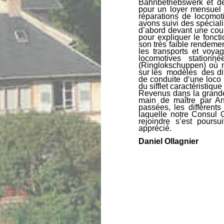
Bahnbetriebswerk et d
pour un loyer mensuel d
réparations de locomo
avons suivi des spéciali
d’abord devant une cou
pour expliquer le fonct
son très faible rendeme
les transports et voya
locomotives stationn
(Ringlokschuppen) où n
sur les modèles des dif
de conduite d‘une loco 
du sifflet caractéristiqu
Revenus dans la grande 
main de maître par An
passées, les différents
laquelle notre Consul
rejoindre s’est pours
apprécié.
Daniel Ollagnier