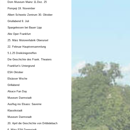
Dom Museum Mainz 11.Dez. 25
Pompeji 19. November
Albert Schweitz Zentrum 30. Oktober
Griullabend 9. Juli
Spargelessen bei Bauer Lipp
Alte Oper Frankfurt
25. März Motorenfabrik Oberursel
22. Februar Hauptversammlung
5.1.25 Dreikönigstreffen
Die Geschichte des Frank. Theaters
Frankfurt's Untergrund
ESA Oktober
Elsässer Woche
Grillabend
Alsace Fan Day
Museum Darmstadt
Ausflug ins Elsass: Saverne
Klassikstadt
Museum Darmstadt
20. April die Geschichte von Dribbdebach
6. März ESA Darmstadt