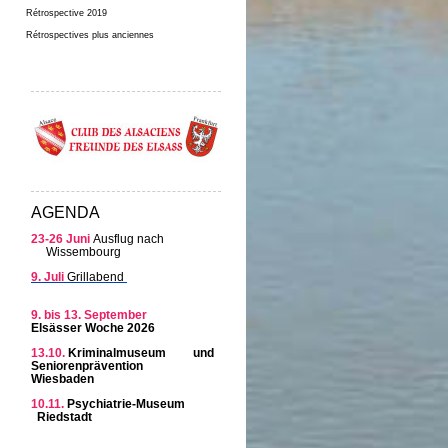
Rétrospective 2019
Rétrospectives plus anciennes
AGENDA
23-26 Juni
Ausflug nach
Wissembourg
9. Juli
Grillabend
9. bis 13. September
Elsässer Woche 2026
13.10.
Kriminalmuseum und
Seniorenprävention
Wiesbaden
10.11.
Psychiatrie-Museum
Riedstadt