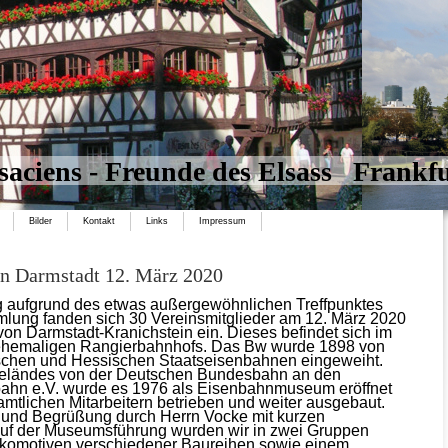
saciens - Freunde des Elsass Frankf
Bilder
Kontakt
Links
Impressum
n Darmstadt 12. März 2020
g aufgrund des etwas außergewöhnlichen Treffpunktes
lung fanden sich 30 Vereinsmitglieder am 12. März 2020
n Darmstadt-Kranichstein ein. Dieses befindet sich im
ehemaligen Rangierbahnhofs. Das Bw wurde 1898 von
schen und Hessischen Staatseisenbahnen eingeweiht.
eländes von der Deutschen Bundesbahn an den
ahn e.V. wurde es 1976 als Eisenbahnmuseum eröffnet
mtlichen Mitarbeitern betrieben und weiter ausgebaut.
“ und Begrüßung durch Herrn Vocke mit kurzen
uf der Museumsführung wurden wir in zwei Gruppen
Lokomotiven verschiedener Baureihen sowie einem