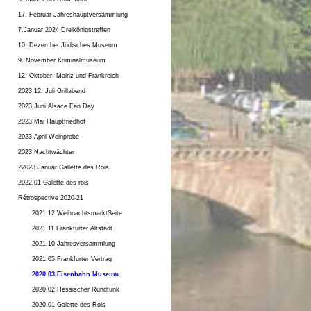
17. Februar Jahreshauptversammlung
7.Januar 2024 Dreikönigstreffen
10. Dezember Jüdisches Museum
9. November Kriminalmuseum
12. Oktober: Mainz und Frankreich
2023 12. Juli Grillabend
2023.Juni Alsace Fan Day
2023 Mai Hauptfriedhof
2023 April Weinprobe
2023 Nachtwächter
22023 Januar Gallette des Rois
2022.01 Galette des rois
Rétrospective 2020-21
2021.12 WeihnachtsmarktSeite
2021.11 Frankfurter Altstadt
2021.10 Jahresversammlung
2021.05 Frankfurter Vertrag
2020.03 Eisenbahn Museum
2020.02 Hessischer Rundfunk
2020.01 Galette des Rois