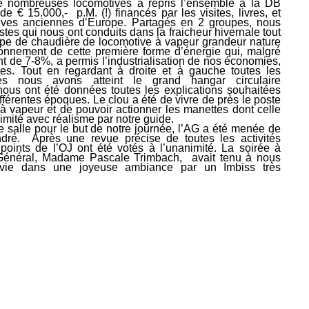
e nombreuses locomotives a repris l’ensemble à la DB
e € 15.000,- p.M. (!) financés par les visites, livres, et
tives anciennes d’Europe. Partagés en 2 groupes, nous
stes qui nous ont conduits dans la fraicheur hivernale tout
pe de chaudière de locomotive à vapeur grandeur nature
ionnement de cette première forme d’énergie qui, malgré
nt de 7-8%, a permis l’industrialisation de nos économies,
ges. Tout en regardant à droite et à gauche toutes les
ées nous avons atteint le grand hangar circulaire
ous ont été données toutes les explications souhaitées
férentes époques. Le clou a été de vivre de près le poste
à vapeur et de pouvoir actionner les manettes dont celle
e imité avec réalisme par notre guide.
salle pour le but de notre journée, l’AG a été menée de
dré. Après une revue précise de toutes les activités
 points de l’OJ ont été votés à l’unanimité. La soirée à
 Général, Madame Pascale Trimbach, avait tenu à nous
uivie dans une joyeuse ambiance par un Imbiss très