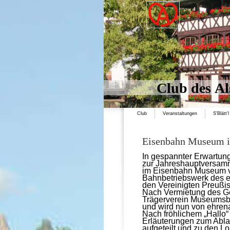
Club des Al
Club
Veranstaltungen
S'Blätt'l
Eisenbahn Museum i
In gespannter Erwartun
zur Jahreshauptversamm
im Eisenbahn Museum vo
Bahnbetriebswerk des 
den Vereinigten Preußi
Nach Vermietung des G
Trägerverein Museumsb
und wird nun von ehrena
Nach fröhlichem „Hallo
Erläuterungen zum Abla
aufgeteilt und zu den 