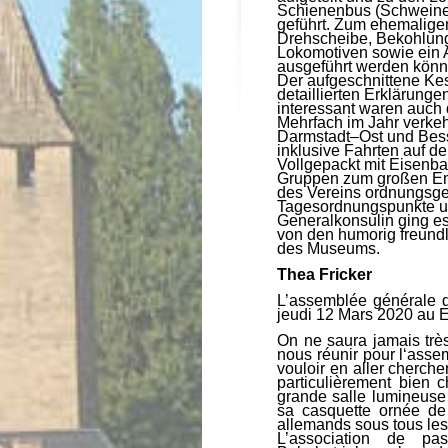
Schienenbus (Schweines
geführt. Zum ehemalig
Drehscheibe, Bekohlun
Lokomotiven sowie ein 
ausgeführt werden könn
Der aufgeschnittene Kes
detaillierten Erklärung
interessant waren auch 
Mehrfach im Jahr verk
Darmstadt–Ost und Bessu
inklusive Fahrten auf de
Vollgepackt mit Eisenb
Gruppen zum großen Em
des Vereins ordnungsg
Tagesordnungspunkte un
Generalkonsulin ging es 
von den humorig freundl
des Museums.
Thea Fricker
L’assemblée générale d
jeudi 12 Mars 2020 au
On ne saura jamais très
nous réunir pour l‘ass
vouloir en aller cherche
particulièrement bien c
grande salle lumineuse
sa casquette ornée de
allemands sous tous les
L’association de pa