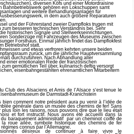
chnäuzchen), diversen Köfs und einer Motordraisine
en Bahnbetriebswerk gehören ein Lokschuppen samt
gsanlagen und weitere Behandlungsanlagen für
Ausbesserungswerk, in dem auch größere Reparaturen
en.
sel und der Führerstand zweier Dampfloks trugen mit
en zum besseren technischen Verständnis bei. Sehr
die historischen Signale und Stellwerkseinrichtungen.
ehren Sonderzüge mit Fahrzeugen des Museums zwischen
nger Forsthaus. Einmal jährlich findet das Dampflokfest
m Betriebshof statt.
ahnwissen und etwas verfroren kehrten unsere beiden
pfangsraum zurück, um die jährliche Hauptversammlung
emäß durchzuführen. Nach Abhandlung aller
d einer emotionalen Rede der französischen
zum gemütlichen Teil über, kulinarisch deftig versorgt
ichen, eisenbahngestählten ehrenamtlichen Mitarbeitern
u Club des Alsaciens et Amis de l’Alsace s‘est tenue le
 Eisenbahnmuseum de Darmstadt-Kranichstein
 bien comment notre président aura pu venir à l’idée de
emblée générale dans un musée des chemins de fer! Sans
r plus loin les raisons, nous pouvons dire que le lieu était
hoisi et fort instructif. Nous avons été accueilli dans la
 du baraquement administratif par un cheminot coiffé de
 la roue ailée, symbole historique des chemins de fer
 régimes connus par l’Allemagne.
ssionnés désireux de continuer à faire vivre le