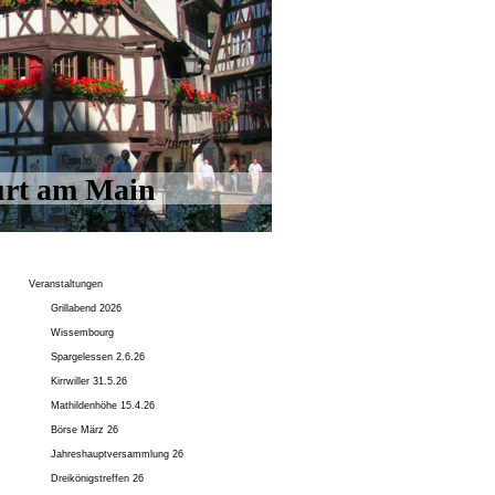
urt am Main
Veranstaltungen
Grillabend 2026
Wissembourg
Spargelessen 2.6.26
Kirrwiller 31.5.26
Mathildenhöhe 15.4.26
Börse März 26
Jahreshauptversammlung 26
Dreikönigstreffen 26