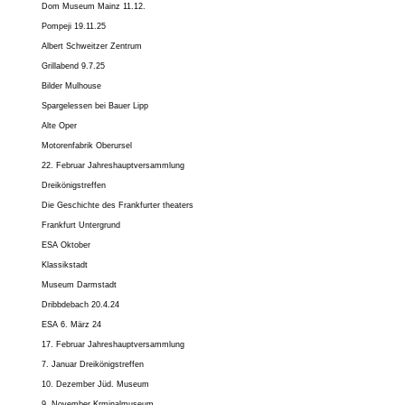
Dom Museum Mainz 11.12.
Pompeji 19.11.25
Albert Schweitzer Zentrum
Grillabend 9.7.25
Bilder Mulhouse
Spargelessen bei Bauer Lipp
Alte Oper
Motorenfabrik Oberursel
22. Februar Jahreshauptversammlung
Dreikönigstreffen
Die Geschichte des Frankfurter theaters
Frankfurt Untergrund
ESA Oktober
Klassikstadt
Museum Darmstadt
Dribbdebach 20.4.24
ESA 6. März 24
17. Februar Jahreshauptversammlung
7. Januar Dreikönigstreffen
10. Dezember Jüd. Museum
9. November Krminalmuseum