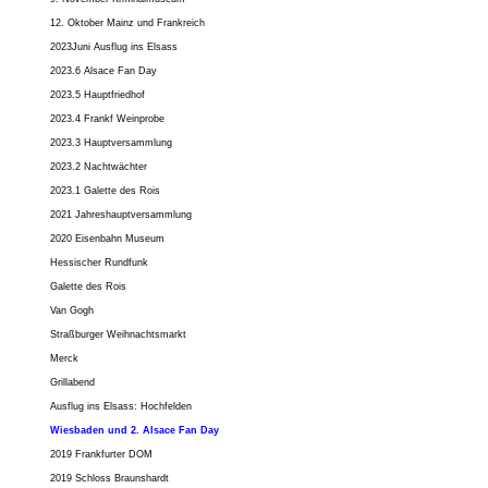
12. Oktober Mainz und Frankreich
2023Juni Ausflug ins Elsass
2023.6 Alsace Fan Day
2023.5 Hauptfriedhof
2023.4 Frankf Weinprobe
2023.3 Hauptversammlung
2023.2 Nachtwächter
2023.1 Galette des Rois
2021 Jahreshauptversammlung
2020 Eisenbahn Museum
Hessischer Rundfunk
Galette des Rois
Van Gogh
Straßburger Weihnachtsmarkt
Merck
Grillabend
Ausflug ins Elsass: Hochfelden
Wiesbaden und 2. Alsace Fan Day
2019 Frankfurter DOM
2019 Schloss Braunshardt