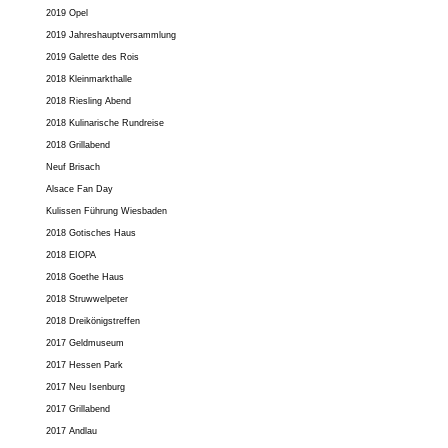
2019 Opel
2019 Jahreshauptversammlung
2019 Galette des Rois
2018 Kleinmarkthalle
2018 Riesling Abend
2018 Kulinarische Rundreise
2018 Grillabend
Neuf Brisach
Alsace Fan Day
Kulissen Führung Wiesbaden
2018 Gotisches Haus
2018 EIOPA
2018 Goethe Haus
2018 Struwwelpeter
2018 Dreikönigstreffen
2017 Geldmuseum
2017 Hessen Park
2017 Neu Isenburg
2017 Grillabend
2017 Andlau