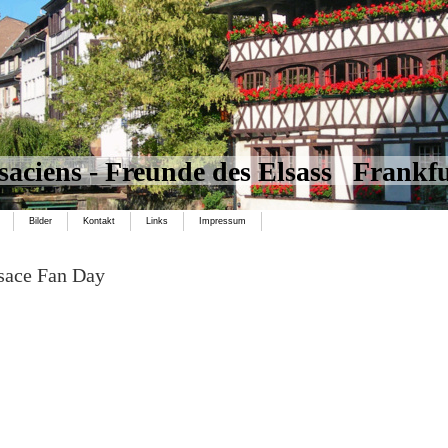
saciens - Freunde des Elsass Frankf
Bilder
Kontakt
Links
Impressum
sace Fan Day