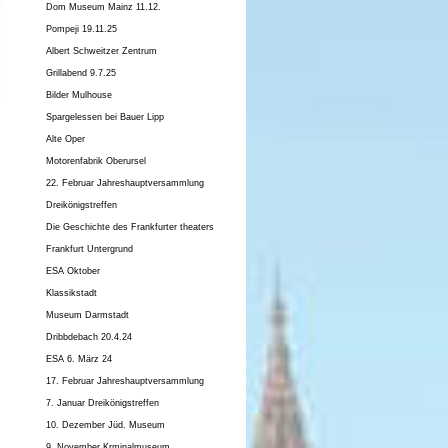
Dom Museum Mainz 11.12.
Pompeji 19.11.25
Albert Schweitzer Zentrum
Grillabend 9.7.25
Bilder Mulhouse
Spargelessen bei Bauer Lipp
Alte Oper
Motorenfabrik Oberursel
22. Februar Jahreshauptversammlung
Dreikönigstreffen
Die Geschichte des Frankfurter theaters
Frankfurt Untergrund
ESA Oktober
Klassikstadt
Museum Darmstadt
Dribbdebach 20.4.24
ESA 6. März 24
17. Februar Jahreshauptversammlung
7. Januar Dreikönigstreffen
10. Dezember Jüd. Museum
9. November Krminalmuseum