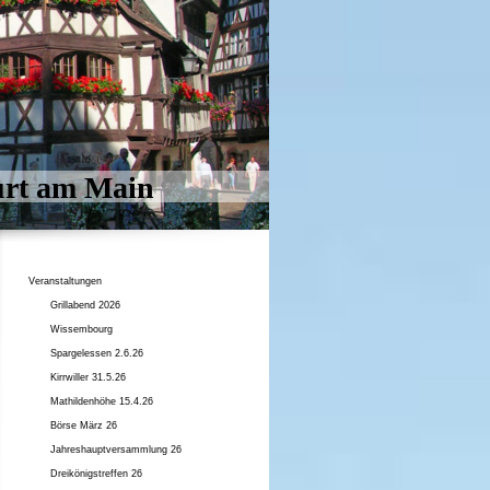
urt am Main
Veranstaltungen
Grillabend 2026
Wissembourg
Spargelessen 2.6.26
Kirrwiller 31.5.26
Mathildenhöhe 15.4.26
Börse März 26
Jahreshauptversammlung 26
Dreikönigstreffen 26