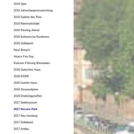
2019 Opel
2019 Jahreshauptversammlung
2019 Galette des Rois
2018 Kleinmarkthalle
2018 Riesling Abend
2018 Kulinarische Rundreise
2018 Grillabend
Neuf Brisach
Alsace Fan Day
Kulissen Führung Wiesbaden
2018 Gotisches Haus
2018 EIOPA
2018 Goethe Haus
2018 Struwwelpeter
2018 Dreikönigstreffen
2017 Geldmuseum
2017 Hessen Park
2017 Neu Isenburg
2017 Grillabend
2017 Andlau