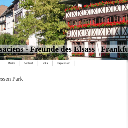
saciens - Freunde des Elsass Frankf
Bilder
Kontakt
Links
Impressum
ssen Park