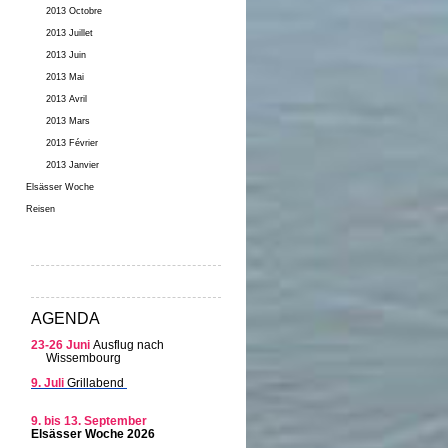
2013 Octobre
2013 Juillet
2013 Juin
2013 Mai
2013 Avril
2013 Mars
2013 Février
2013 Janvier
Elsässer Woche
Reisen
AGENDA
23-26 Juni
Ausflug nach
Wissembourg
9. Juli
Grillabend
9. bis 13. September
Elsässer Woche 2026