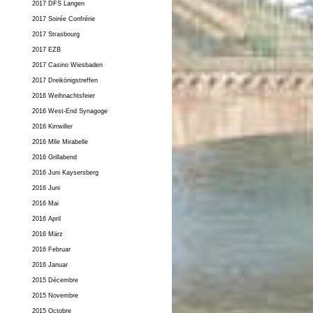
2017 DFS Langen
2017 Soirée Confrérie
2017 Strasbourg
2017 EZB
2017 Casino Wiesbaden
2017 Dreikönigstreffen
2016 Weihnachtsfeier
2016 West-End Synagoge
2016 Kirrwiller
2016 Mlle Mirabelle
2016 Grillabend
2016 Juni Kaysersberg
2016 Juni
2016 Mai
2016 April
2016 März
2016 Februar
2016 Januar
2015 Décembre
2015 Novembre
2015 Octobre