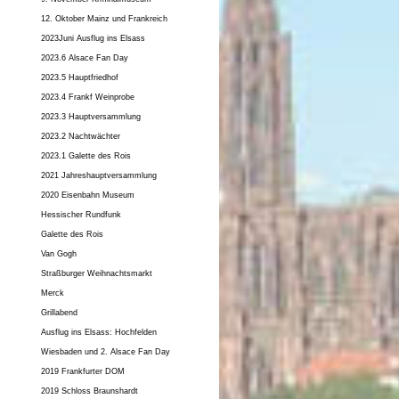
12. Oktober Mainz und Frankreich
2023Juni Ausflug ins Elsass
2023.6 Alsace Fan Day
2023.5 Hauptfriedhof
2023.4 Frankf Weinprobe
2023.3 Hauptversammlung
2023.2 Nachtwächter
2023.1 Galette des Rois
2021 Jahreshauptversammlung
2020 Eisenbahn Museum
Hessischer Rundfunk
Galette des Rois
Van Gogh
Straßburger Weihnachtsmarkt
Merck
Grillabend
Ausflug ins Elsass: Hochfelden
Wiesbaden und 2. Alsace Fan Day
2019 Frankfurter DOM
2019 Schloss Braunshardt