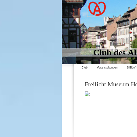
Club des Al
Club
Veranstaltungen
S'Blätt'l
Freilicht Museum He